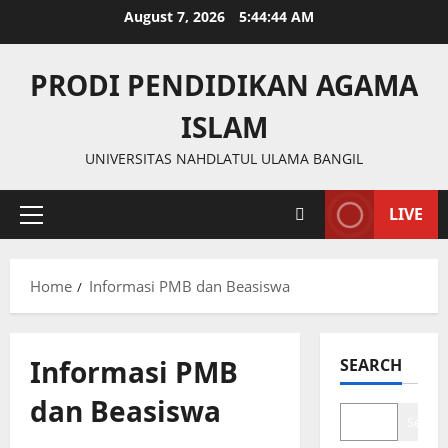
Skip
August 7, 2026
5:44:45 AM
to
content
PRODI PENDIDIKAN AGAMA
ISLAM
UNIVERSITAS NAHDLATUL ULAMA BANGIL
LIVE
Primary
Menu
Home
Informasi PMB dan Beasiswa
Informasi PMB
SEARCH
dan Beasiswa
Search
Informasi PMB dan Beasiswa