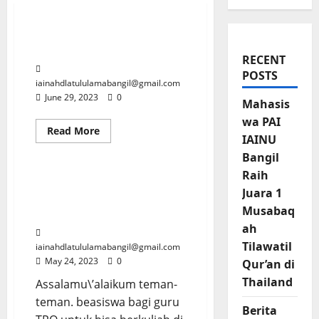
Pendaftaran Mahasiswa
Baru
RECENT
POSTS
iainahdlatululamabangil@gmail.com
June 29, 2023
0
Mahasis
wa PAI
Informasi PMB dan Beasiswa
Read
Read More
IAINU
more
Pengumuman
about
Bangil
Pendaftaran
Mahasiswa
Raih
Baru
Beasiswa Prodi PAI untuk
Juara 1
Guru TPQ Diperpanjang
Musabaq
Sampai Akhir Mei 2023
ah
Tilawatil
iainahdlatululamabangil@gmail.com
May 24, 2023
0
Qur’an di
Thailand
Assalamu\’alaikum teman-
teman. beasiswa bagi guru
Berita