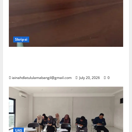
Skripsi
Prodi PAI UNU Bangil Laksanakan Ujian
Proposal Skripsi Mahasiswa Tahun
Akademik 2026/2026
iainahdlatululamabangil@gmail.com
July 20, 2026
0
UAS