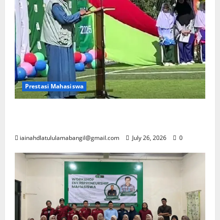
Prestasi Mahasiswa
Mahasiswa PAI IAINU Bangil Raih Juara 1
Musabaqah Tilawatil Qur’an di Thailand
iainahdlatululamabangil@gmail.com
July 26, 2026
0