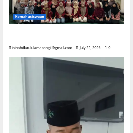
Kemahasiswaan
Berita Workshop Entrepreneurship
Mahasiswa Prodi PAI IAINU Bangil
iainahdlatululamabangil@gmail.com
July 22, 2026
0