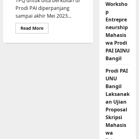
TPQ untuk bisa berkuliah di
Worksho
Prodi PAI diperpanjang
p
sampai akhir Mei 2023...
Entrepre
neurship
Read
Read More
more
Mahasis
about
Beasiswa
wa Prodi
Prodi
PAI
PAI IAINU
untuk
Bangil
Guru
TPQ
Diperpanjang
Prodi PAI
Sampai
Akhir
UNU
Mei
2023
Bangil
Laksanak
an Ujian
Proposal
Skripsi
Mahasis
wa