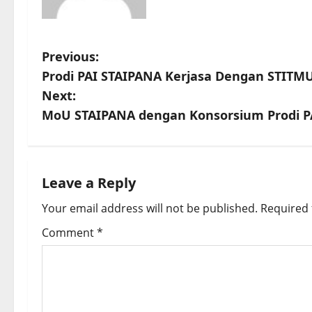
P
Previous:
Prodi PAI STAIPANA Kerjasa Dengan STITMU
o
Next:
s
MoU STAIPANA dengan Konsorsium Prodi PA
t
n
Leave a Reply
a
Your email address will not be published.
Required 
v
Comment
*
i
g