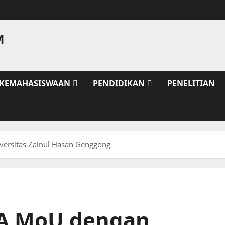
M
KEMAHASISWAAN
PENDIDIKAN
PENELITIAN
ersitas Zainul Hasan Genggong
NA MoU dengan