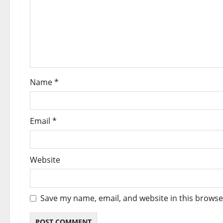
a
t
i
o
Name
*
n
Email
*
Website
Save my name, email, and website in this browse