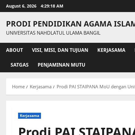
Skip
August 6, 2026
4:29:19 AM
to
content
PRODI PENDIDIKAN AGAMA ISLA
UNIVERSITAS NAHDLATUL ULAMA BANGIL
ABOUT
VISI, MISI, DAN TUJUAN
KERJASAMA
SATGAS
PENJAMINAN MUTU
Home
Kerjasama
Prodi PAI STAIPANA MoU dengan Univ
Kerjasama
Prodi PAI STAIPA