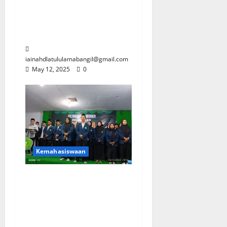
Entrepreneurship
Mahasiswa Prodi PAI
IAINU Bangil
iainahdlatululamabangil@gmail.com
May 12, 2025
0
Kemahasiswaan
PELANTIKAN
PENGURUS HIMPUNAN
MAHASISWA PRODI PAI
IAINU BANGIL