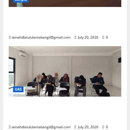
Prodi PAI UNU Bangil Laksanakan Ujian
Proposal Skripsi Mahasiswa Tahun
Akademik 2026/2026
iainahdlatululamabangil@gmail.com
July 20, 2026
0
UAS
Prodi PAI UNU Bangil Laksanakan Ujian
Akhir Semester (UAS) Genap Tahun
Akademik 2025/2026
iainahdlatululamabangil@gmail.com
July 20, 2026
0