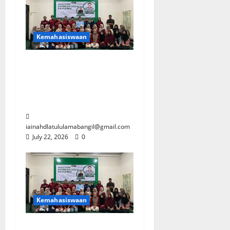
Kemahasiswaan
Berita Workshop
Entrepreneurship
Mahasiswa Prodi PAI
IAINU Bangil
iainahdlatululamabangil@gmail.com
July 22, 2026
0
Kemahasiswaan
Berita Workshop