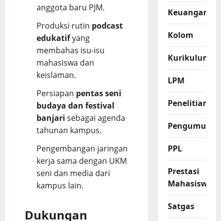
anggota baru PJM.
Keuangan
Produksi rutin
podcast
Kolom
edukatif
yang
membahas isu-isu
Kurikulum
mahasiswa dan
keislaman.
LPM
Persiapan
pentas seni
Penelitian
budaya dan festival
banjari
sebagai agenda
Pengumuma
tahunan kampus.
Pengembangan jaringan
PPL
kerja sama dengan UKM
Prestasi
seni dan media dari
Mahasiswa
kampus lain.
Satgas
Dukungan