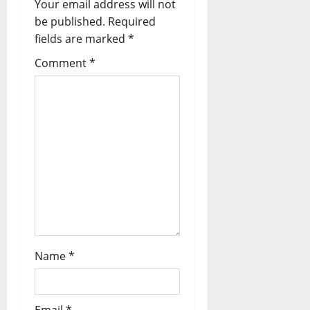
Your email address will not
g
be published.
Required
a
fields are marked
*
t
Comment
*
i
o
n
Name
*
Email
*