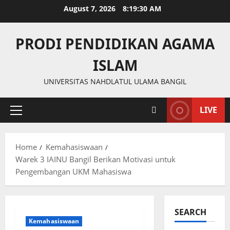
Skip
August 7, 2026
8:19:31 AM
to
content
PRODI PENDIDIKAN AGAMA
ISLAM
UNIVERSITAS NAHDLATUL ULAMA BANGIL
LIVE
Primary
Menu
Home
Kemahasiswaan
Warek 3 IAINU Bangil Berikan Motivasi untuk
Pengembangan UKM Mahasiswa
SEARCH
Kemahasiswaan