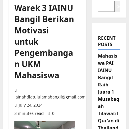
Warek 3 IAINU
Search
Bangil Berikan
Motivasi
RECENT
untuk
POSTS
Pengembanga
Mahasis
n UKM
wa PAI
IAINU
Mahasiswa
Bangil
Raih
Juara 1
iainahdlatululamabangil@gmail.com
Musabaq
July 24, 2024
ah
Tilawatil
3 minutes read
0
Qur’an di
Thailand