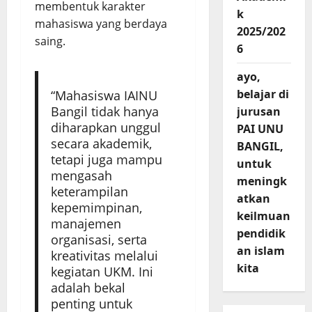
membentuk karakter
k
mahasiswa yang berdaya
2025/202
saing.
6
ayo,
belajar di
“Mahasiswa IAINU
Bangil tidak hanya
jurusan
diharapkan unggul
PAI UNU
secara akademik,
BANGIL,
tetapi juga mampu
untuk
mengasah
meningk
keterampilan
atkan
kepemimpinan,
keilmuan
manajemen
pendidik
organisasi, serta
an islam
kreativitas melalui
kita
kegiatan UKM. Ini
adalah bekal
penting untuk