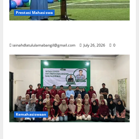
Prestasi Mahasiswa
Mahasiswa PAI IAINU Bangil Raih Juara 1
Musabaqah Tilawatil Qur’an di Thailand
iainahdlatululamabangil@gmail.com
July 26, 2026
0
Kemahasiswaan
Berita Workshop Entrepreneurship
Mahasiswa Prodi PAI IAINU Bangil