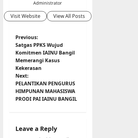
Administrator
Visit Website
View All Posts
P
Previous:
Satgas PPKS Wujud
o
Komitmen IAINU Bangil
Memerangi Kasus
s
Kekerasan
t
Next:
PELANTIKAN PENGURUS
n
HIMPUNAN MAHASISWA
PRODI PAI IAINU BANGIL
a
v
i
Leave a Reply